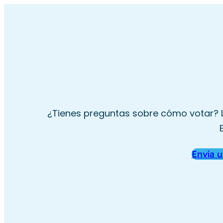
Skip
to
content
¿Tienes preguntas sobre cómo votar? Ll
Envía 