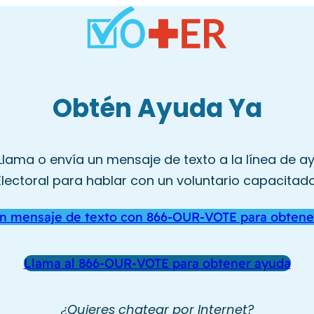
Obtén Ayuda Ya
ama o envía un mensaje de texto a la línea de ay
Electoral para hablar con un voluntario capacitado
un mensaje de texto con 866-OUR-VOTE para obtene
Llama al 866-OUR-VOTE para obtener ayuda
¿Quieres chatear por Internet?